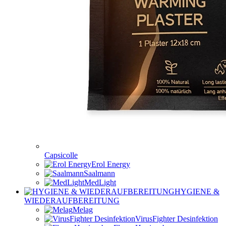
Capsicolle
Erol Energy
Saalmann
MedLight
HYGIENE &
WIEDERAUFBEREITUNG
Melag
VirusFighter Desinfektion