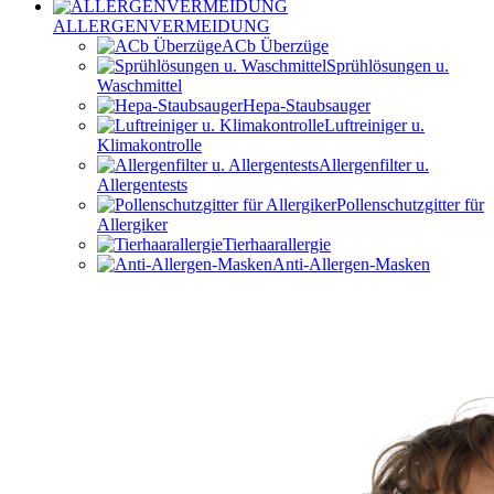
ALLERGENVERMEIDUNG
ACb Überzüge
Sprühlösungen u.
Waschmittel
Hepa-Staubsauger
Luftreiniger u.
Klimakontrolle
Allergenfilter u.
Allergentests
Pollenschutzgitter für
Allergiker
Tierhaarallergie
Anti-Allergen-Masken