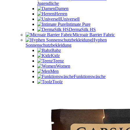
Jugendliche
Damen
Herren
Universell
Intimate Pure
DermaSilk HS
Microair Barrier Fabric
Hyphen
Sonnenschutzbekleidung
Babz
Kidz
Teenz
Women
Men
Funktionswäsche
Toolz