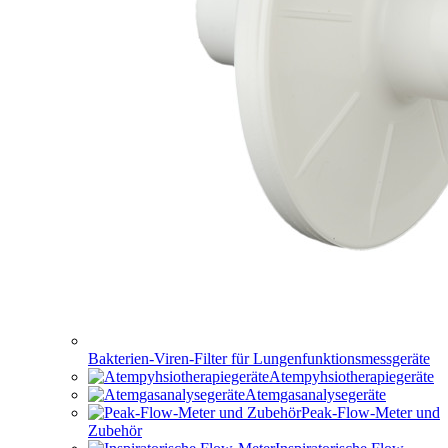
Bakterien-Viren-Filter für Lungenfunktionsmessgeräte
Atempyhsiotherapiegeräte
Atemgasanalysegeräte
Peak-Flow-Meter und
Zubehör