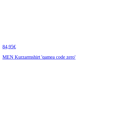
84,95€
MEN Kurzarmshirt 'qamea code zero'