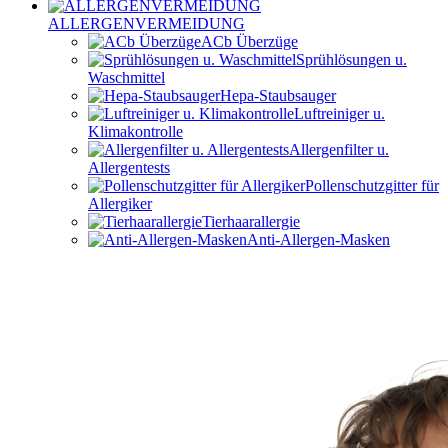
ALLERGENVERMEIDUNG
ACb Überzüge
Sprühlösungen u.
Waschmittel
Hepa-Staubsauger
Luftreiniger u.
Klimakontrolle
Allergenfilter u.
Allergentests
Pollenschutzgitter für
Allergiker
Tierhaarallergie
Anti-Allergen-Masken