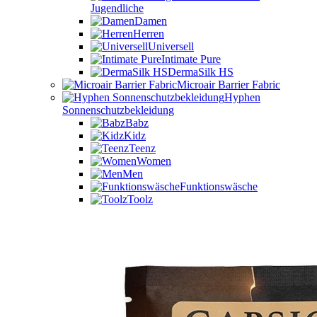
Jugendliche
Damen
Herren
Universell
Intimate Pure
DermaSilk HS
Microair Barrier Fabric
Hyphen
Sonnenschutzbekleidung
Babz
Kidz
Teenz
Women
Men
Funktionswäsche
Toolz