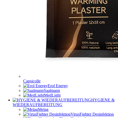
Capsicolle
Erol Energy
Saalmann
MedLight
HYGIENE &
WIEDERAUFBEREITUNG
Melag
VirusFighter Desinfektion