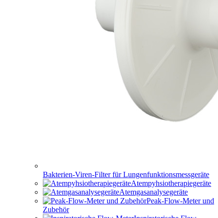
Bakterien-Viren-Filter für Lungenfunktionsmessgeräte
Atempyhsiotherapiegeräte
Atemgasanalysegeräte
Peak-Flow-Meter und
Zubehör