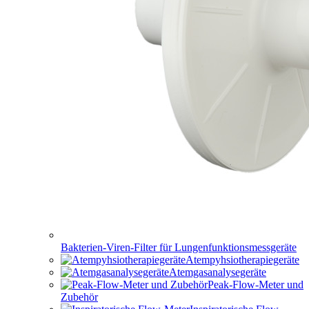
Bakterien-Viren-Filter für Lungenfunktionsmessgeräte
Atempyhsiotherapiegeräte
Atemgasanalysegeräte
Peak-Flow-Meter und
Zubehör