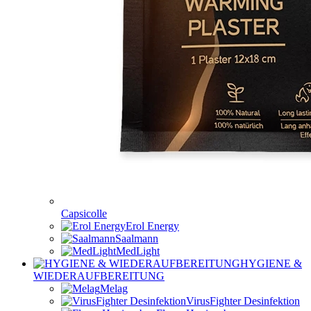
Capsicolle
Erol Energy
Saalmann
MedLight
HYGIENE &
WIEDERAUFBEREITUNG
Melag
VirusFighter Desinfektion