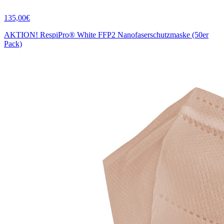
135,00€
AKTION! RespiPro® White FFP2 Nanofaserschutzmaske (50er
Pack)