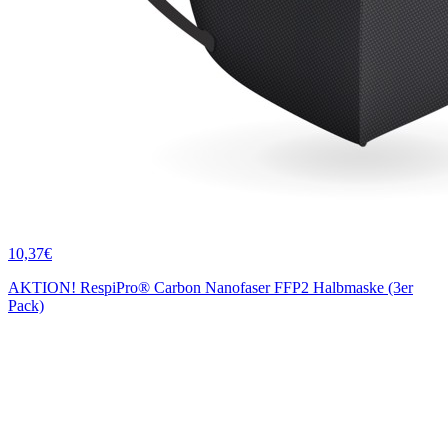
10,37€
AKTION! RespiPro® Carbon Nanofaser FFP2 Halbmaske (3er
Pack)