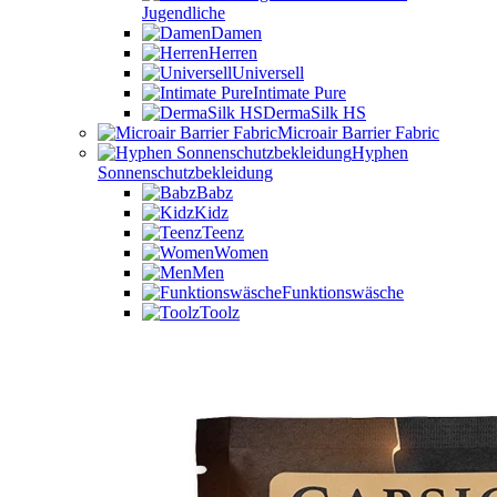
Jugendliche
Damen
Herren
Universell
Intimate Pure
DermaSilk HS
Microair Barrier Fabric
Hyphen
Sonnenschutzbekleidung
Babz
Kidz
Teenz
Women
Men
Funktionswäsche
Toolz