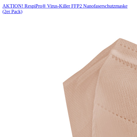
AKTION! RespiPro® Virus-Killer FFP2 Nanofaserschutzmaske
(2er Pack)