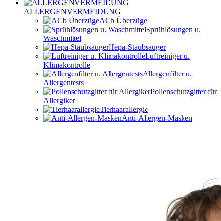
ALLERGENVERMEIDUNG
ACb Überzüge
Sprühlösungen u.
Waschmittel
Hepa-Staubsauger
Luftreiniger u.
Klimakontrolle
Allergenfilter u.
Allergentests
Pollenschutzgitter für
Allergiker
Tierhaarallergie
Anti-Allergen-Masken