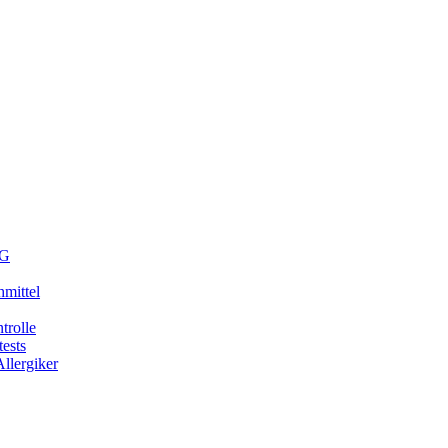
G
mittel
trolle
tests
Allergiker