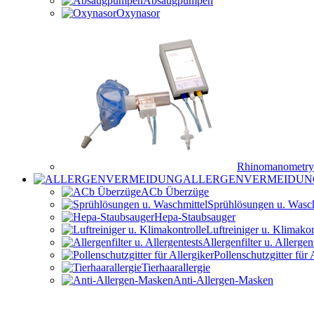
Absaugpumpen
Oxynasor
Rhinomanometry
ALLERGENVERMEIDUN
ACb Überzüge
Sprühlösungen u. Wasch
Hepa-Staubsauger
Luftreiniger u. Klimakon
Allergenfilter u. Allergen
Pollenschutzgitter für 
Tierhaarallergie
Anti-Allergen-Masken