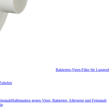
Bakterien-Viren-Filter für Lungen
Zubehör
Halbmasken gegen Viren, Bakterien, Allergene und Feinstaub
ör